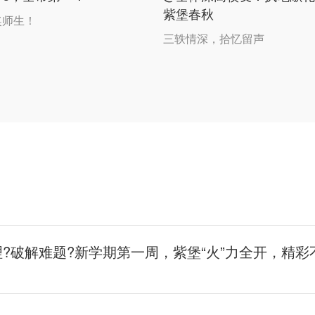
紫堡春秋
奖师生！
三轶情深，拾忆留声
理?破解难题?新学期第一周，紫堡“火”力全开，精彩