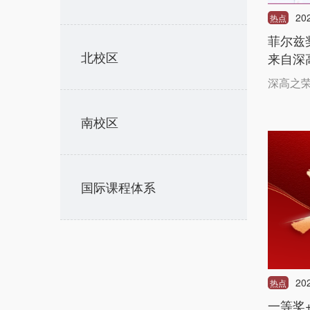
20
热点
菲尔兹
北校区
来自深
深高之
南校区
国际课程体系
20
热点
一等奖