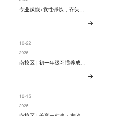
专业赋能+党性锤炼，齐头并进促“双新”！
10-22
2025
南校区 | 初一年级习惯养成教育：迷彩映青春，习惯筑新程
10-15
2025
南校区 | 美育一件事：丰收好“食”光，手作享美味