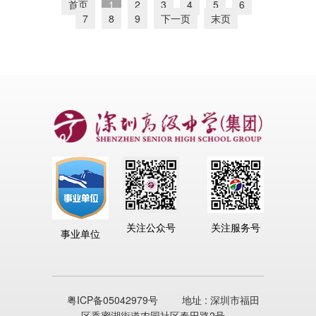
首页
1
2
3
4
5
6
7
8
9
下一页
末页
关注公众号
关注服务号
事业单位
粤ICP备05042979号
地址 : 深圳市福田
区香蜜湖街道农园社区春田路2号