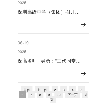
2025
深圳高级中学（集团）召开庆祝建党104周年暨“七一”表彰大会
06-19
2025
深高名师 | 吴勇：“三代同堂”的化学界“魔法师”
首页
上一页
2
3
4
5
6
7
8
9
10
下一页
末
页