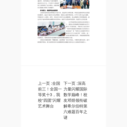
上一页 :
全国
下一页 :
深高
前三！全国一
力量闪耀国际
等奖十3，我
数学巅峰！校
校“四团”闪耀
友邓煜领衔破
艺术舞台
解希尔伯特第
六难题百年之
谜